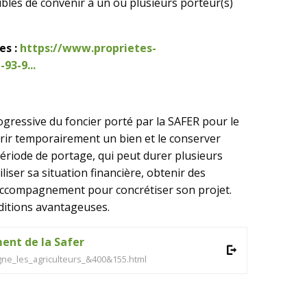
ibles de convenir à un ou plusieurs porteur(s)
es :
https://www.proprietes-
93-9...
ogressive du foncier porté par la SAFER pour le
rir temporairement un bien et le conserver
période de portage, qui peut durer plusieurs
liser sa situation financière, obtenir des
accompagnement pour concrétiser son projet.
nditions avantageuses.
ent de la Safer
Voir
gne_les_agriculteurs_&400&155.html