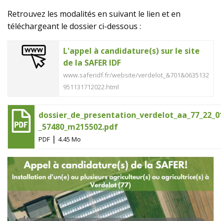
Retrouvez les modalités en suivant le lien et en
téléchargeant le dossier ci-dessous :
L'appel à candidature(s) sur le site
de la SAFER IDF
www.saferidf.fr/website/verdelot_&701&0635132
951131712022.html
dossier_de_presentation_verdelot_aa_77_22_0
_57480_m215502.pdf
|
PDF
4.45 Mo