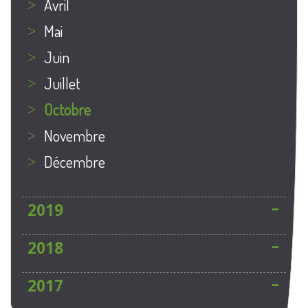
avril
mai
juin
juillet
octobre
novembre
décembre
2019
2018
2017