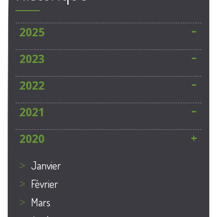
2025
2023
2022
2021
2020
janvier
Février
mars