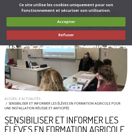
Aller au contenu principal
Ce site utilise les cookies uniquement pour son
fonctionnement et sécuriser son utilisation.
Toggle
Accepter
navigation
Refuser
ACCUEIL
ACTUALITÉS
SENSIBILISER ET INFORMER LES ÉLÈVES EN FORMATION AGRICOLE POUR
UNE INSTALLATION RÉUSSIE ET ANTICIPÉE
SENSIBILISER ET INFORMER LES
ÉLÈVES EN FORMATION AGRICOLE